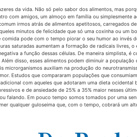
azeres da vida. Não só pelo sabor dos alimentos, mas por
ro com amigos, um almoço em família ou simplesmente aq
é comum irmos atrás de alimentos apetitosos, carregados d
queles minutos de felicidade que só uma coxinha ou um bo
e comida pode com o tempo piorar o seu humor ao invés de
duras saturadas aumentam a formação de radicais livres, o 
negativa a função dessas células. De maneira simplista, é
 Além disso, esses alimentos podem diminuir a população de
 microrganismos auxiliam na produção do neurotransmisso
umor. Estudos que compararam populações que consumiam d
 tradicional com aqueles que adotaram uma dieta ocidental
ressivos e de ansiedade de 25% a 35% maior nesses últim
tou falando. Em pouco tempo somos tomados por uma sens
mer qualquer guloseima que, com o tempo, cobrará um alto