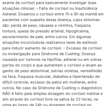
exame de cortisol para basicamente investigar duas
situações clínicas: – Falta de cortisol ou Insuficiência
Adrenal: Dosamos o cortisol entre 7h e 9h da manhã em
pacientes com suspeita dessa doença, cujos sintomas
são: perda de peso, náuseas e vômitos, fraqueza,
tontura, queda de pressão arterial, hipoglicemia,
escurecimento de pele, entre outros. Em algumas
situações inconclusivas realizamos teste de estímulo
para induzir aumento de cortisol. – Excesso de cortisol
ou investigação para Síndrome de Cushing: Doença
causada por tumores na hipófise, adrenal ou em outras
partes do corpo e que aumentam o cortisol e levam ao
ganho de peso abdominal, estrias violetas, vermelhidão
na face, fraqueza muscular, diabetes e hipertensão de
difícil controle, excesso de pelos em mulheres, entre
outros. No caso da Síndrome de Cushing o diagnóstico
NÃO é feito pela simples dosagem do cortisol matinal e
sim através do cortisol livre na saliva às 23 horas, na
urina ao longo de 24h ou dosagem de cortisol no