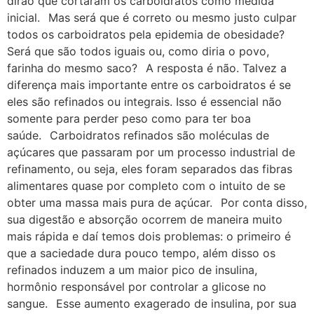
dirão que cortaram os carboidratos como medida
inicial.⠀Mas será que é correto ou mesmo justo culpar
todos os carboidratos pela epidemia de obesidade?
Será que são todos iguais ou, como diria o povo,
farinha do mesmo saco?⠀A resposta é não. Talvez a
diferença mais importante entre os carboidratos é se
eles são refinados ou integrais. Isso é essencial não
somente para perder peso como para ter boa
saúde.⠀Carboidratos refinados são moléculas de
açúcares que passaram por um processo industrial de
refinamento, ou seja, eles foram separados das fibras
alimentares quase por completo com o intuito de se
obter uma massa mais pura de açúcar.⠀Por conta disso,
sua digestão e absorção ocorrem de maneira muito
mais rápida e daí temos dois problemas: o primeiro é
que a saciedade dura pouco tempo, além disso os
refinados induzem a um maior pico de insulina,
hormônio responsável por controlar a glicose no
sangue.⠀Esse aumento exagerado de insulina, por sua